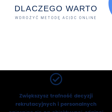
DLACZEGO WARTO
WDROŻYĆ METODĘ AC|DC ONLINE
Zwiększysz trafność decyzji
rekrutacyjnych i personalnych