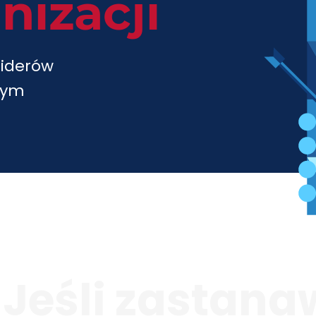
a
n
i
z
a
c
j
i
liderów
nym
Jeśli zastanaw