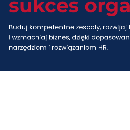
s
u
k
c
e
s
o
r
g
Buduj kompetentne zespoły, rozwijaj 
i wzmacniaj biznes, dzięki dopasowa
narzędziom i rozwiązaniom HR.