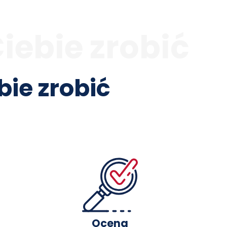
ebie zrobić
ie zrobić
Ocena