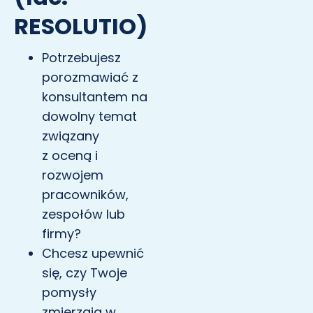
RESOLUTIO)
Potrzebujesz
porozmawiać z
konsultantem na
dowolny temat
związany
z oceną i
rozwojem
pracowników,
zespołów lub
firmy?
Chcesz upewnić
się, czy Twoje
pomysły
zmierzają w